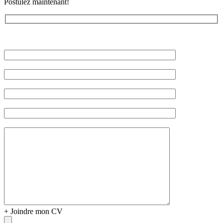
Postulez maintenant!
Veuillez
laisser
ce
champ
vide.
+
Joindre mon CV